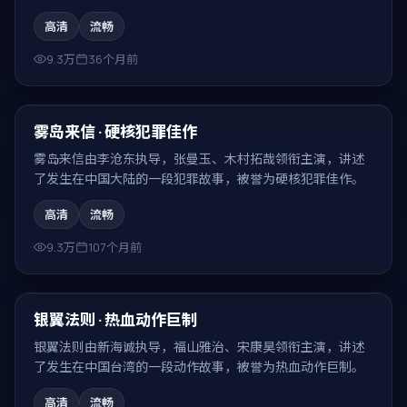
高清
流畅
9.3万
36个月前
99:09
热门
雾岛来信 · 硬核犯罪佳作
雾岛来信由李沧东执导，张曼玉、木村拓哉领衔主演，讲述
了发生在中国大陆的一段犯罪故事，被誉为硬核犯罪佳作。
高清
流畅
9.3万
107个月前
99:18
热门
银翼法则 · 热血动作巨制
银翼法则由新海诚执导，福山雅治、宋康昊领衔主演，讲述
了发生在中国台湾的一段动作故事，被誉为热血动作巨制。
高清
流畅