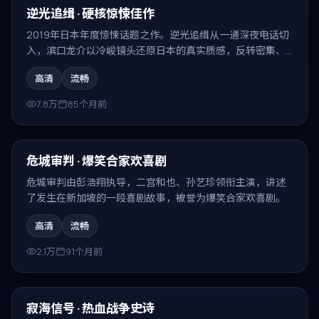
精选
逆光追缉 · 硬核惊悚佳作
2019年日本年度惊悚话题之作。逆光追缉从一通深夜电话切
入，滨口龙介以冷峻镜头还原日本的真实质感，反转密集、
回味无穷。
高清
流畅
7.8万
85个月前
99:10
精选
危城审判 · 爆笑合家欢喜剧
危城审判由彭浩翔执导，二宫和也、孙艺珍领衔主演，讲述
了发生在新加坡的一段喜剧故事，被誉为爆笑合家欢喜剧。
高清
流畅
2.1万
91个月前
99:46
精选
寂海信号 · 热血战争史诗