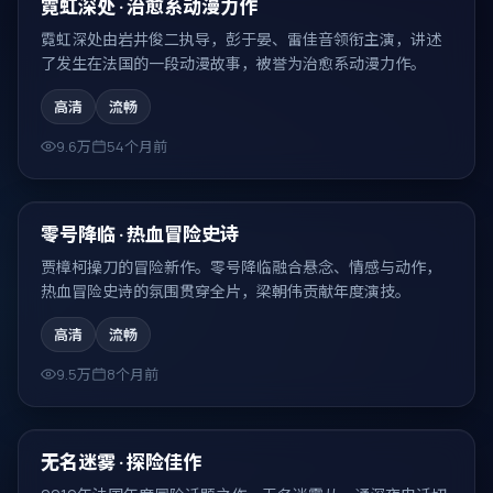
热门
霓虹深处 · 治愈系动漫力作
霓虹深处由岩井俊二执导，彭于晏、雷佳音领衔主演，讲述
了发生在法国的一段动漫故事，被誉为治愈系动漫力作。
高清
流畅
9.6万
54个月前
99:06
热门
零号降临 · 热血冒险史诗
贾樟柯操刀的冒险新作。零号降临融合悬念、情感与动作，
热血冒险史诗的氛围贯穿全片，梁朝伟贡献年度演技。
高清
流畅
9.5万
8个月前
99:59
热门
无名迷雾 · 探险佳作