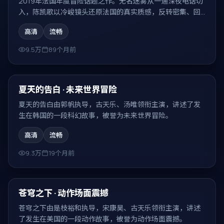
2019年法国年度冒险话题之作。无名迷雾从一通深夜电话切
入，陈凯歌以冷峻镜头还原法国的真实质感，反转密集、回
味无穷。
高清
流畅
9.5万
89个月前
99:03
热门
夏天的告白 · 未来世界冒险
夏天的告白由郭帆执导，古天乐、汤唯领衔主演，讲述了发
生在韩国的一段科幻故事，被誉为未来世界冒险。
高清
流畅
9.3万
19个月前
99:25
热门
苍穹之下 · 动作场面震撼
苍穹之下由是枝裕和执导，宋康昊、古天乐领衔主演，讲述
了发生在美国的一段动作故事，被誉为动作场面震撼。