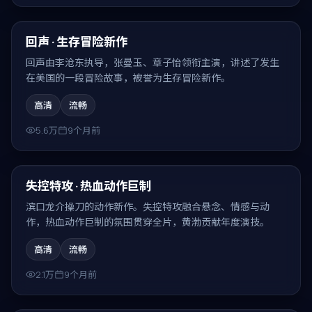
94:17
最新
回声 · 生存冒险新作
回声由李沧东执导，张曼玉、章子怡领衔主演，讲述了发生
在美国的一段冒险故事，被誉为生存冒险新作。
高清
流畅
5.6万
9个月前
91:33
最新
失控特攻 · 热血动作巨制
滨口龙介操刀的动作新作。失控特攻融合悬念、情感与动
作，热血动作巨制的氛围贯穿全片，黄渤贡献年度演技。
高清
流畅
2.1万
9个月前
99:50