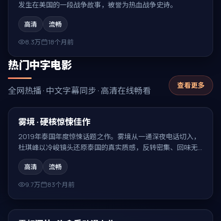
发生在美国的一段战争故事，被誉为热血战争史诗。
高清
流畅
8.3万
18个月前
热门中字电影
查看更多
全网热播 · 中文字幕同步 · 高清在线畅看
99:07
热门
雾境 · 硬核惊悚佳作
2019年泰国年度惊悚话题之作。雾境从一通深夜电话切入，
杜琪峰以冷峻镜头还原泰国的真实质感，反转密集、回味无
穷。
高清
流畅
9.7万
83个月前
99:34