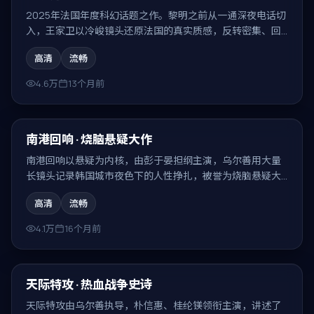
2025年法国年度科幻话题之作。黎明之前从一通深夜电话切
入，王家卫以冷峻镜头还原法国的真实质感，反转密集、回
味无穷。
高清
流畅
4.6万
13个月前
99:47
最新
南港回响 · 烧脑悬疑大作
南港回响以悬疑为内核，由彭于晏担纲主演，乌尔善用大量
长镜头记录韩国城市夜色下的人性挣扎，被誉为烧脑悬疑大
作。
高清
流畅
4.1万
16个月前
99:22
最新
天际特攻 · 热血战争史诗
天际特攻由乌尔善执导，朴信惠、桂纶镁领衔主演，讲述了