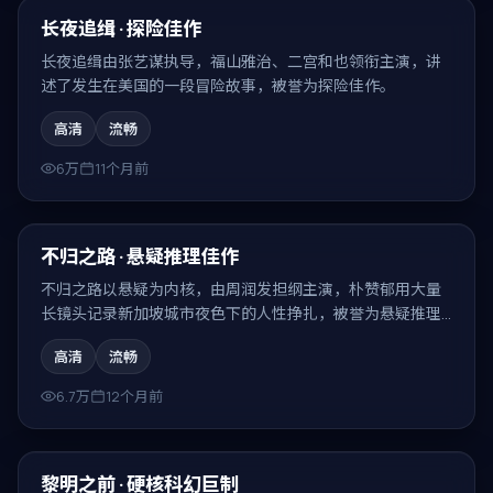
最新
长夜追缉 · 探险佳作
长夜追缉由张艺谋执导，福山雅治、二宫和也领衔主演，讲
述了发生在美国的一段冒险故事，被誉为探险佳作。
高清
流畅
6万
11个月前
99:21
最新
不归之路 · 悬疑推理佳作
不归之路以悬疑为内核，由周润发担纲主演，朴赞郁用大量
长镜头记录新加坡城市夜色下的人性挣扎，被誉为悬疑推理
佳作。
高清
流畅
6.7万
12个月前
99:41
最新
黎明之前 · 硬核科幻巨制